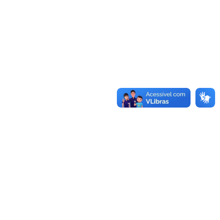
Processos Licitatórios
Avisos/Editais/Resultados
Últimas Notícias
Posse do Conselho Municipal de
26/05/2026
Educação | Biênio 2026-2028
Dois dias de muita emoção nas areias
26/05/2026
de Messias Targino!
Educação e Proteção: Ações do Maio
28/05/2026
Laranja Chegam às Escolas de Messias
Targino
Mais Segurança e Qualidade de Vida:
28/05/2026