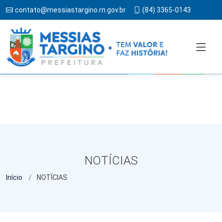
contato@messiastargino.rn.gov.br
(84) 3365-0143
NOTÍCIAS
Início
NOTÍCIAS