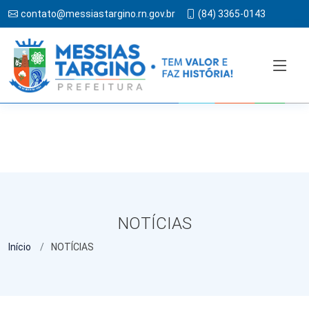
contato@messiastargino.rn.gov.br
(84) 3365-0143
NOTÍCIAS
Início
NOTÍCIAS