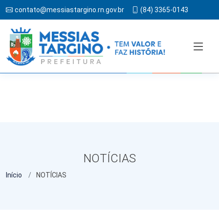
contato@messiastargino.rn.gov.br
(84) 3365-0143
NOTÍCIAS
Início
NOTÍCIAS